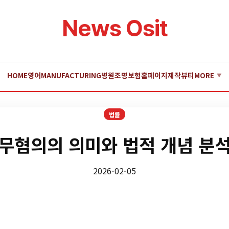
News Osit
HOME
영어
MANUFACTURING
병원
조명
보험
홈페이지제작
뷰티
MORE
▼
법률
무혐의의 의미와 법적 개념 분
2026-02-05