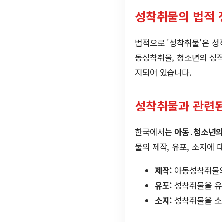
성착취물의 법적 
법적으로 '성착취물'은 성
동성착취물, 청소년의 성적
지되어 있습니다.
성착취물과 관련된
한국에서는
아동․청소년의
물의 제작, 유포, 소지에
제작:
아동성착취물의 
유포:
성착취물을 유포
소지:
성착취물을 소지