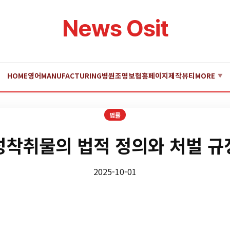
News Osit
HOME
영어
MANUFACTURING
병원
조명
보험
홈페이지제작
뷰티
MORE
▼
법률
성착취물의 법적 정의와 처벌 규
2025-10-01