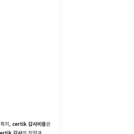
 특히,
certik 감사비용
은
certik 감사
의 장점과