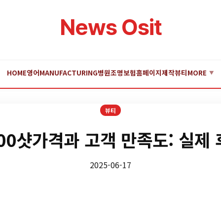
News Osit
HOME
영어
MANUFACTURING
병원
조명
보험
홈페이지제작
뷰티
MORE
▼
뷰티
00샷가격과 고객 만족도: 실제 
2025-06-17